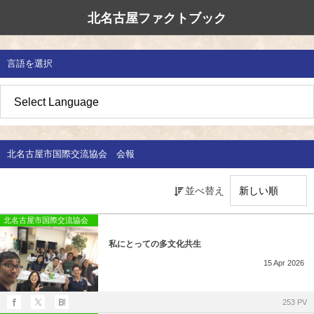
北名古屋ファクトブック
北名古屋市国際交流協会
北名古屋のたから
イベント情報
言語を選択
地域みがき
オススメの場所
イベント・活動紹介
草の根交流 
多文化共生社
私たちの国際
愛知県防災・
地域づくり
各種講座
アジア太平洋
国際交流子ど
地域のこし
補助金・助成金
北名古屋地域
国際理解講座
北名古屋市国際交流協会 会報
地域じまん
生活情報
日本語教室
並べ替え
草の根交流
外国語講座
北名古屋市国際交流協会
私にとっての多文化共生
ボランティア
15
Apr
2026
北名古屋市国際交流協会について
253 PV