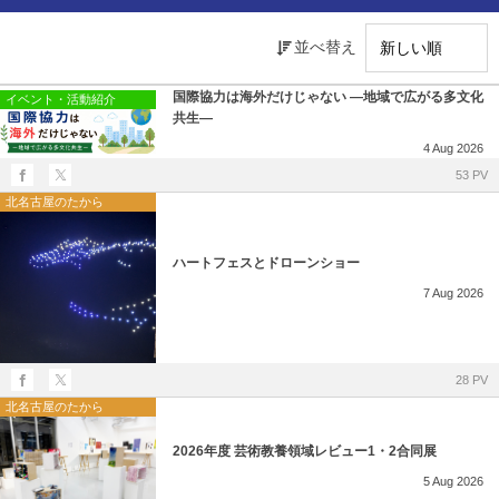
所在地・お問合せ先
並べ替え
北名古屋市国際交流協会 会報
国際協力は海外だけじゃない ―地域で広がる多文化
イベント・活動紹介
市民アンケート結果
共生―
4
Aug
2026
53 PV
北名古屋のたから
ハートフェスとドローンショー
7
Aug
2026
28 PV
北名古屋のたから
2026年度 芸術教養領域レビュー1・2合同展
5
Aug
2026