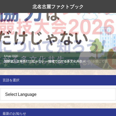
イベント・活動紹介
北名古屋市国際交流協会
北名古屋ファクトブック
北名古屋市国際交流協会
北名古屋のたから
イベント情報
地域みがき
オススメの場所
イベント・活動紹介
草の根交流 
多文化共生社
私たちの国際
愛知県防災・
地域づくり
各種講座
アジア太平洋
国際交流子ど
地域のこし
補助金・助成金
北名古屋地域
国際理解講座
4
19
Aug
Jun
2026
2026
国際協力は海外だけじゃない ―地域で広がる多文化共生―
アジア・アジアパラ競技大会2026について知ろう！ースポーツを通じて世
界...
地域じまん
生活情報
日本語教室
草の根交流
外国語講座
言語を選択
ボランティア
北名古屋市国際交流協会について
最新のお知らせ