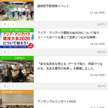
認知症予防啓発イベント
21
Jun
2026
108 PV
北名古屋市国際交流協会
アジア・アジアパラ競技大会2026について知ろ
う！ースポーツを通じて世界とつながる時間－
19
Jun
2026
252 PV
イベント・活動紹介
『多文化共生を考える -データで知り、対話でつな
がる。北名古屋市の未来-』を開催しました。
18
Jun
2026
180 PV
北名古屋のたから
アンサンブルコンサートVol.8