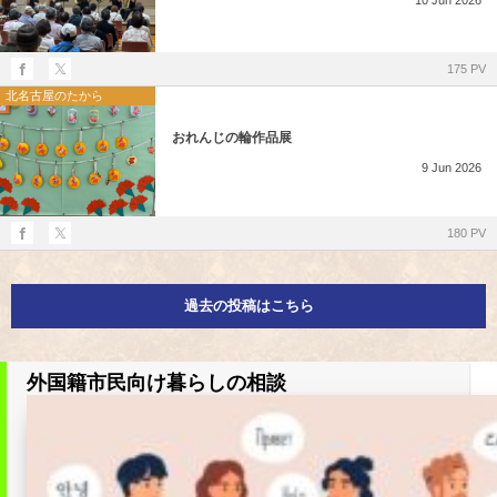
10
Jun
2026
175 PV
北名古屋のたから
おれんじの輪作品展
9
Jun
2026
180 PV
過去の投稿はこちら
外国籍市民向け暮らしの相談