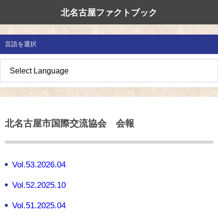
北名古屋ファクトブック
北名古屋市国際交流協会
北名古屋のたから
イベント情報
言語を選択
地域みがき
オススメの場所
イベント・活動紹介
草の根交流 
多文化共生社
私たちの国際
愛知県防災・
地域づくり
各種講座
アジア太平洋
国際交流子ど
地域のこし
補助金・助成金
北名古屋地域
国際理解講座
北名古屋市国際交流協会 会報
地域じまん
生活情報
日本語教室
草の根交流
外国語講座
Vol.53.2026.04
ボランティア
Vol.52.2025.10
北名古屋市国際交流協会について
Vol.51.2025.04