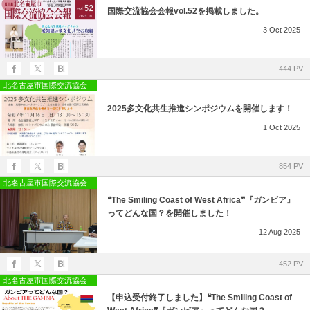
国際交流協会会報vol.52を掲載しました。
3
Oct
2025
444 PV
北名古屋市国際交流協会
2025多文化共生推進シンポジウムを開催します！
1
Oct
2025
854 PV
北名古屋市国際交流協会
❝The Smiling Coast of West Africa❞『ガンビア』
ってどんな国？を開催しました！
12
Aug
2025
452 PV
北名古屋市国際交流協会
【申込受付終了しました】❝The Smiling Coast of