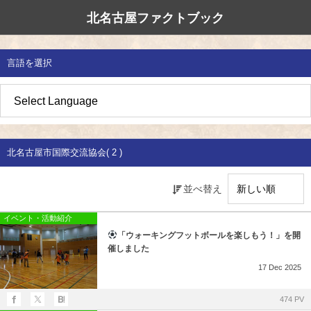
北名古屋ファクトブック
北名古屋市国際交流協会
北名古屋のたから
イベント情報
言語を選択
地域みがき
オススメの場所
イベント・活動紹介
草の根交流 
多文化共生社
私たちの国際
愛知県防災・
地域づくり
各種講座
アジア太平洋
国際交流子ど
地域のこし
補助金・助成金
北名古屋地域
国際理解講座
北名古屋市国際交流協会( 2 )
地域じまん
生活情報
日本語教室
並べ替え
草の根交流
外国語講座
イベント・活動紹介
「ウォーキングフットボールを楽しもう！」を開
ボランティア
催しました
17
Dec
2025
北名古屋市国際交流協会について
474 PV