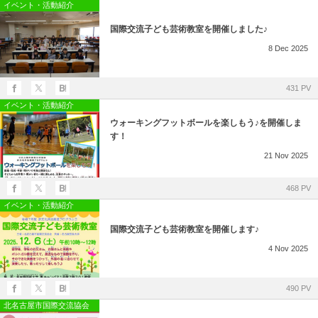
所在地・お問合せ先
イベント・活動紹介
国際交流子ども芸術教室を開催しました♪
北名古屋市国際交流協会 会報
8
Dec
2025
市民アンケート結果
431 PV
イベント・活動紹介
ウォーキングフットボールを楽しもう♪を開催しま
す！
21
Nov
2025
468 PV
イベント・活動紹介
国際交流子ども芸術教室を開催します♪
4
Nov
2025
490 PV
北名古屋市国際交流協会