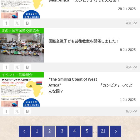
West Africa❞『ガンビア』ってどんな国？
29
Jul
2025
431 PV
北名古屋市国際交流協会
国際交流子ども芸術教室を開催しました！
9
Jul
2025
454 PV
イベント・活動紹介
❝The Smiling Coast of West
Africa❞ 『ガンビア』ってど
んな国？
1
Jul
2025
676 PV
1
2
3
4
5
...
21