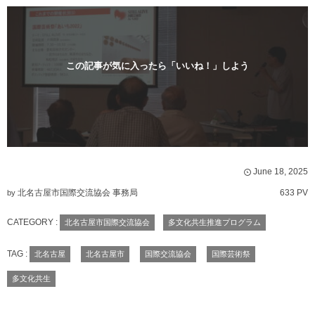
この記事が気に入ったら「いいね！」しよう
June
18
,
2025
北名古屋市国際交流協会 事務局
633 PV
by
CATEGORY :
北名古屋市国際交流協会
多文化共生推進プログラム
TAG :
北名古屋
北名古屋市
国際交流協会
国際芸術祭
多文化共生