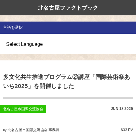
北名古屋ファクトブック
北名古屋市国際交流協会
北名古屋のたから
イベント情報
言語を選択
地域みがき
オススメの場所
イベント・活動紹介
草の根交流 
多文化共生社
私たちの国際
愛知県防災・
地域づくり
各種講座
アジア太平洋
国際交流子ど
地域のこし
補助金・助成金
北名古屋地域
国際理解講座
多文化共生推進プログラム②講座「国際芸術祭あ
地域じまん
生活情報
日本語教室
いち2025」を開催しました
草の根交流
外国語講座
ボランティア
JUN
18
2025
北名古屋市国際交流協会
北名古屋市国際交流協会について
北名古屋市国際交流協会 事務局
633 PV
by