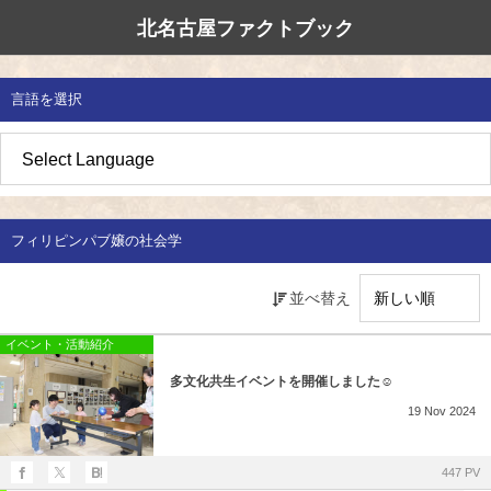
北名古屋ファクトブック
北名古屋市国際交流協会
北名古屋のたから
イベント情報
言語を選択
地域みがき
オススメの場所
イベント・活動紹介
草の根交流 
多文化共生社
私たちの国際
愛知県防災・
地域づくり
各種講座
アジア太平洋
国際交流子ど
地域のこし
補助金・助成金
北名古屋地域
国際理解講座
フィリピンパブ嬢の社会学
地域じまん
生活情報
日本語教室
並べ替え
草の根交流
外国語講座
イベント・活動紹介
多文化共生イベントを開催しました☺
ボランティア
19
Nov
2024
北名古屋市国際交流協会について
447 PV