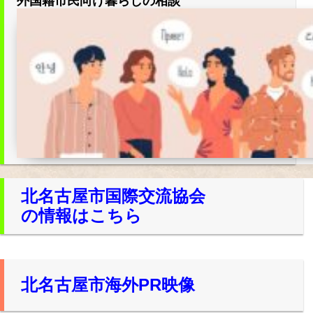
外国籍市民向け暮らしの相談
所在地・お問合せ先
北名古屋市国際交流協会 会報
市民アンケート結果
北名古屋市国際交流協会
の情報はこちら
北名古屋市海外PR映像