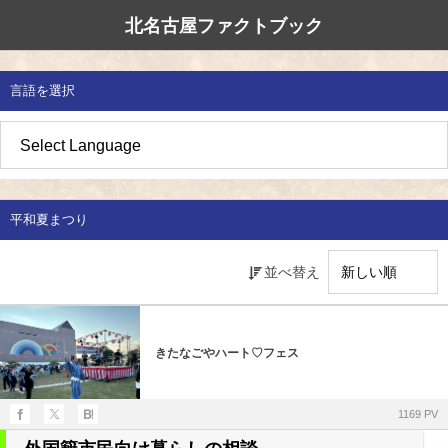
北名古屋ファクトブック
北名古屋市国際交流協会
北名古屋のたから
イベント情報
言語を選択
地域みがき
オススメの場所
イベント・活動紹介
草の根交流 
多文化共生社
私たちの国際
愛知県防災・
地域づくり
各種講座
アジア太平洋
国際交流子ど
地域のこし
補助金・助成金
北名古屋地域
国際理解講座
平和夏まつり
地域じまん
生活情報
日本語教室
並べ替え
草の根交流
外国語講座
ボランティア
きたなごやハート♡フェス
北名古屋市国際交流協会について
1169 PV