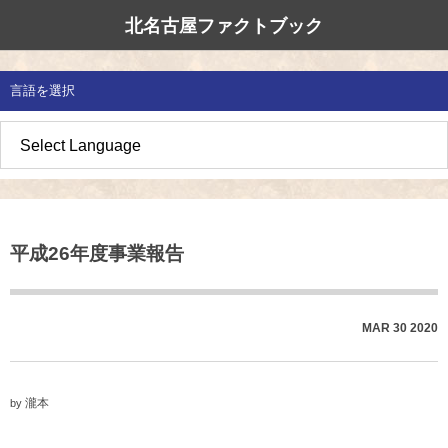
北名古屋ファクトブック
北名古屋市国際交流協会
北名古屋のたから
イベント情報
言語を選択
地域みがき
オススメの場所
イベント・活動紹介
草の根交流 
多文化共生社
私たちの国際
愛知県防災・
地域づくり
各種講座
アジア太平洋
国際交流子ど
地域のこし
補助金・助成金
北名古屋地域
国際理解講座
平成26年度事業報告
地域じまん
生活情報
日本語教室
草の根交流
外国語講座
MAR
30
2020
ボランティア
北名古屋市国際交流協会について
瀧本
by