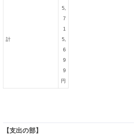
5,
7
1
計
5,
6
9
9
円
【支出の部】