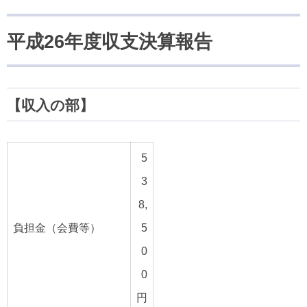
所在地・お問合せ先
北名古屋市国際交流協会 会報
平成26年度収支決算報告
市民アンケート結果
【収入の部】
5
3
8,
負担金（会費等）
5
0
0
円