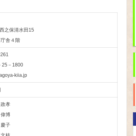
西之保清水田15
西庁舎４階
261
25－1800
oya-kiia.jp
日
政孝
偉博
慶子
文枝