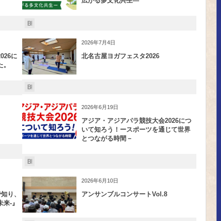
広がる多文化共生―
2026年7月4日
26に
北名古屋ヨガフェスタ2026
た。
2026年6月19日
アジア・アジアパラ競技大会2026につ
いて知ろう！ースポーツを通じて世界
とつながる時間－
2026年6月10日
で知り、
アンサンブルコンサートVol.8
来-』