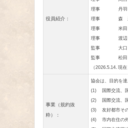
理事 丹羽 
役員紹介：
理事 森 
理事 米田
理事 渡辺 
監事 大口 
監事 松田 
（2026.
協会は、目的を達
(1) 国際交流
(2) 国際交流
事業（規約抜
(3) 友好都市
粋）：
(4) 市内在住