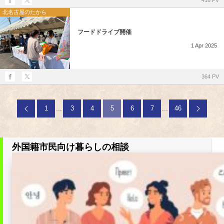
北名古屋のたから
フードドライブ開催
1
Apr
2025
364 PV
1
...
3
4
5
6
7
...
46
外国籍市民向け暮らしの相談