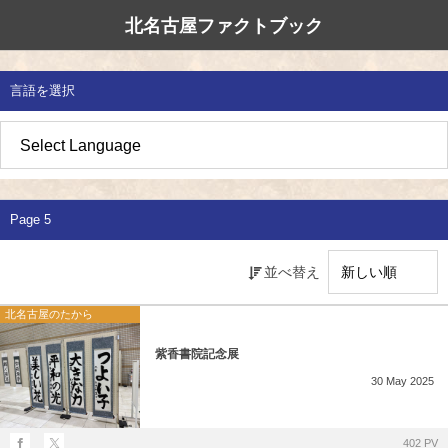
北名古屋ファクトブック
北名古屋市国際交流協会
北名古屋のたから
イベント情報
言語を選択
地域みがき
オススメの場所
イベント・活動紹介
草の根交流 
多文化共生社
私たちの国際
愛知県防災・
地域づくり
各種講座
アジア太平洋
国際交流子ど
地域のこし
補助金・助成金
北名古屋地域
国際理解講座
Page 5
地域じまん
生活情報
日本語教室
並べ替え
草の根交流
外国語講座
北名古屋のたから
ボランティア
紫香書院記念展
30
May
2025
北名古屋市国際交流協会について
402 PV