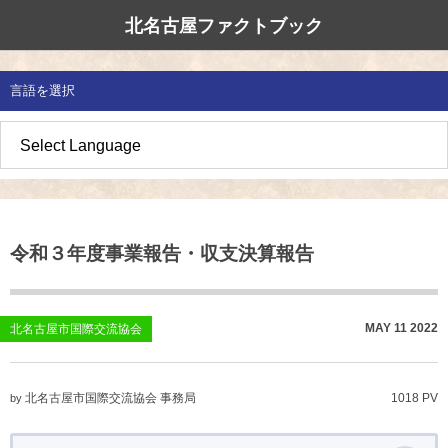
北名古屋ファクトブック
北名古屋市国際交流協会
北名古屋のたから
イベント情報
言語を選択
地域みがき
オススメの場所
イベント・活動紹介
草の根交流 
多文化共生社
私たちの国際
愛知県防災・
地域づくり
各種講座
アジア太平洋
国際交流子ど
地域のこし
補助金・助成金
北名古屋地域
国際理解講座
令和３年度事業報告・収支決算報告
地域じまん
生活情報
日本語教室
草の根交流
外国語講座
MAY
11
2022
北名古屋市国際交流協会
ボランティア
北名古屋市国際交流協会 事務局
1018 PV
by
北名古屋市国際交流協会について