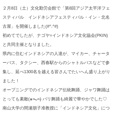
所在地・お問合せ先
２月8日（土）文化勤労会館で「第8回アジア太平洋フェ
北名古屋市国際交流協会 会報
スティバル インドネシアフェスティバル・イン・北名
市民アンケート結果
古屋」を開催しました(#^.^#)
初めてでしたが、ナゴヤ=インドネシア文化協会(PKIN)
と共同主催となりました。
県内に住むインドネシアの人達が、マイカー、チャータ
ーバス、タクシー、西春駅からのシャトルバスなどで参
集し、延べ1300名を越える皆さんでたいへん盛り上がり
ました！
オープニングでのインドネシア伝統舞踊、ジャワ舞踊は
とっても素敵(๑˃̵ᴗ˂̵) バリ舞踊も綺麗で華やかでした♡
南山大学の間瀬朋子准教授に「インドネシア文化」につ