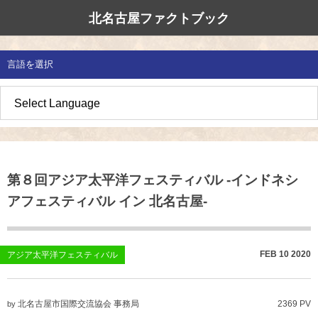
北名古屋ファクトブック
北名古屋市国際交流協会
北名古屋のたから
イベント情報
言語を選択
地域みがき
オススメの場所
イベント・活動紹介
草の根交流 
多文化共生社
私たちの国際
愛知県防災・
地域づくり
各種講座
アジア太平洋
国際交流子ど
地域のこし
補助金・助成金
北名古屋地域
国際理解講座
第８回アジア太平洋フェスティバル -インドネシ
地域じまん
生活情報
日本語教室
アフェスティバル イン 北名古屋-
草の根交流
外国語講座
ボランティア
FEB
10
2020
アジア太平洋フェスティバル
北名古屋市国際交流協会について
北名古屋市国際交流協会 事務局
2369 PV
by