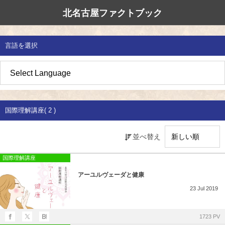
北名古屋ファクトブック
北名古屋市国際交流協会
北名古屋のたから
イベント情報
言語を選択
地域みがき
オススメの場所
イベント・活動紹介
草の根交流 
多文化共生社
私たちの国際
愛知県防災・
地域づくり
各種講座
アジア太平洋
国際交流子ど
地域のこし
補助金・助成金
北名古屋地域
国際理解講座
国際理解講座( 2 )
地域じまん
生活情報
日本語教室
並べ替え
草の根交流
外国語講座
国際理解講座
アーユルヴェーダと健康
ボランティア
23
Jul
2019
北名古屋市国際交流協会について
1723 PV