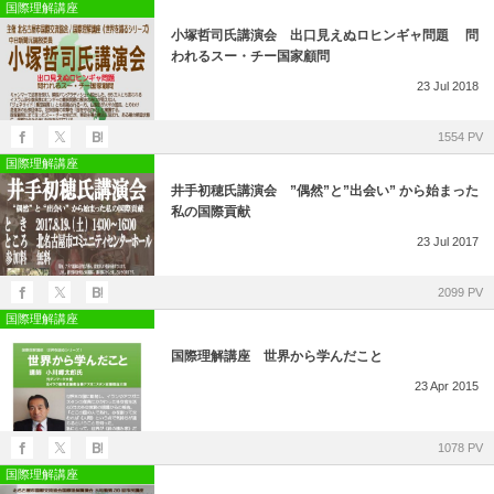
所在地・お問合せ先
国際理解講座
小塚哲司氏講演会 出口見えぬロヒンギャ問題 問
北名古屋市国際交流協会 会報
われるスー・チー国家顧問
23
Jul
2018
市民アンケート結果
1554 PV
国際理解講座
井手初穂氏講演会 ”偶然”と”出会い” から始まった
私の国際貢献
23
Jul
2017
2099 PV
国際理解講座
国際理解講座 世界から学んだこと
23
Apr
2015
1078 PV
国際理解講座