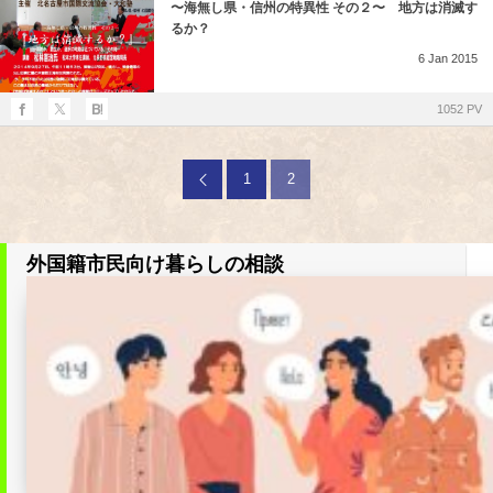
〜海無し県・信州の特異性 その２〜 地方は消滅す
るか？
6
Jan
2015
1052 PV
1
2
外国籍市民向け暮らしの相談