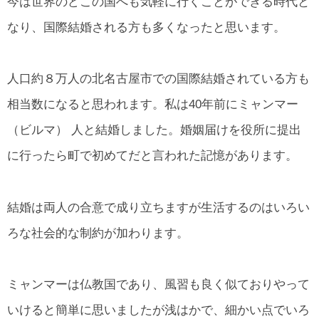
今は世界のどこの国へも気軽に行くことができる時代と
所在地・お問合せ先
なり、国際結婚される方も多くなったと思います。
北名古屋市国際交流協会 会報
市民アンケート結果
人口約８万人の北名古屋市での国際結婚されている方も
相当数になると思われます。私は40年前にミャンマー
（ビルマ） 人と結婚しました。婚姻届けを役所に提出
に行ったら町で初めてだと言われた記憶があります。
結婚は両人の合意で成り立ちますが生活するのはいろい
ろな社会的な制約が加わります。
ミャンマーは仏教国であり、風習も良く似ておりやって
いけると簡単に思いましたが浅はかで、細かい点でいろ