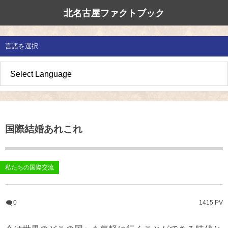
北名古屋ファクトブック
北名古屋市国際交流協会
北名古屋のたから
イベント情報
言語を選択
地域みがき
オススメの場所
イベント・活動紹介
草の根交流 
多文化共生社
私たちの国際
愛知県防災・
地域づくり
各種講座
アジア太平洋
国際交流子ど
地域のこし
補助金・助成金
北名古屋地域
国際理解講座
国際結婚あれこれ
地域じまん
生活情報
日本語教室
草の根交流
外国語講座
私たちの国際交流
ボランティア
0
1415 PV
北名古屋市国際交流協会について