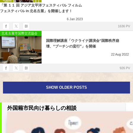
「第 １１ 回 アジア太平洋フェスティバル フィルム
フェスティバル in 北名古屋」を開催します！
6
Jan
2023
1636 PV
北名古屋市国際交流協会
国際理解講座「ウクライナ講演会“国際秩序崩
壊、“プーチンの蛮行”」を開催
22
Aug
2022
926 PV
SHOW OLDER POSTS
外国籍市民向け暮らしの相談