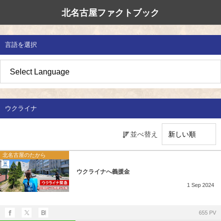
北名古屋ファクトブック
北名古屋市国際交流協会
北名古屋のたから
イベント情報
言語を選択
地域みがき
オススメの場所
イベント・活動紹介
草の根交流 
多文化共生社
私たちの国際
愛知県防災・
地域づくり
各種講座
アジア太平洋
国際交流子ど
地域のこし
補助金・助成金
北名古屋地域
国際理解講座
ウクライナ
地域じまん
生活情報
日本語教室
並べ替え
草の根交流
外国語講座
北名古屋のたから
ウクライナへ義援金
ボランティア
1
Sep
2024
北名古屋市国際交流協会について
655 PV