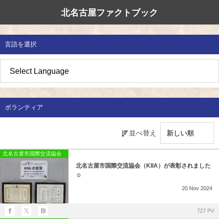
北名古屋ファクトブック
北名古屋市国際交流協会
北名古屋のたから
イベント情報
言語を選択
地域みがき
オススメの場所
イベント・活動紹介
草の根交流 
多文化共生社
私たちの国際
愛知県防災・
地域づくり
各種講座
アジア太平洋
国際交流子ど
地域のこし
補助金・助成金
北名古屋地域
国際理解講座
ボランティア
地域じまん
生活情報
日本語教室
並べ替え
草の根交流
外国語講座
北名古屋市国際交流協会
北名古屋市国際交流協会（KIIA）が表彰されました
ボランティア
☺
20
Nov
2024
北名古屋市国際交流協会について
727 PV