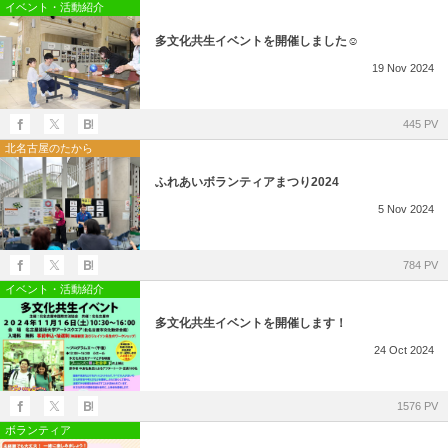
所在地・お問合せ先
イベント・活動紹介
多文化共生イベントを開催しました☺
北名古屋市国際交流協会 会報
19
Nov
2024
市民アンケート結果
445 PV
北名古屋のたから
ふれあいボランティアまつり2024
5
Nov
2024
784 PV
イベント・活動紹介
多文化共生イベントを開催します！
24
Oct
2024
1576 PV
ボランティア