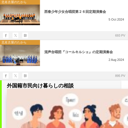
所在地・お問合せ先
北名古屋のたから
西春少年少女合唱団第２６回定期演奏会
北名古屋市国際交流協会 会報
5
Oct
2024
市民アンケート結果
693 PV
北名古屋のたから
混声合唱団『コールキルシェ』の定期演奏会
2
Aug
2024
895 PV
外国籍市民向け暮らしの相談