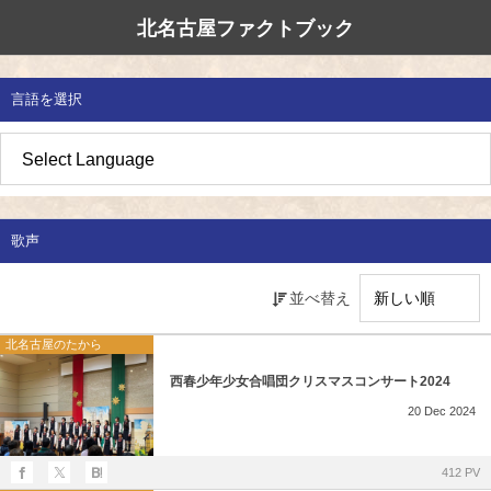
北名古屋ファクトブック
北名古屋市国際交流協会
北名古屋のたから
イベント情報
言語を選択
地域みがき
オススメの場所
イベント・活動紹介
草の根交流 
多文化共生社
私たちの国際
愛知県防災・
地域づくり
各種講座
アジア太平洋
国際交流子ど
地域のこし
補助金・助成金
北名古屋地域
国際理解講座
歌声
地域じまん
生活情報
日本語教室
並べ替え
草の根交流
外国語講座
北名古屋のたから
西春少年少女合唱団クリスマスコンサート2024
ボランティア
20
Dec
2024
北名古屋市国際交流協会について
412 PV