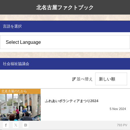
北名古屋ファクトブック
北名古屋市国際交流協会
北名古屋のたから
イベント情報
言語を選択
地域みがき
オススメの場所
イベント・活動紹介
草の根交流 
多文化共生社
私たちの国際
愛知県防災・
地域づくり
各種講座
アジア太平洋
国際交流子ど
地域のこし
補助金・助成金
北名古屋地域
国際理解講座
社会福祉協議会
地域じまん
生活情報
日本語教室
並べ替え
草の根交流
外国語講座
北名古屋のたから
ふれあいボランティアまつり2024
ボランティア
5
Nov
2024
北名古屋市国際交流協会について
793 PV