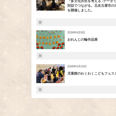
『多文化共生を考える -データ
対話でつながる。北名古屋市の未
を開催しました。
2026年6月9日
おれんじの輪作品展
2026年5月24日
児童館のわくわくこどもフェス