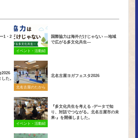
ー1・2
国際協力は海外だけじゃない ―地域
で広がる多文化共生―
イベント・活動紹
介
026
北名古屋ヨガフェスタ2026
ました。
北名古屋のたから
『多文化共生を考える -データで知
り、対話でつながる。北名古屋市の未
来-』を開催しました。
イベント・活動紹
介