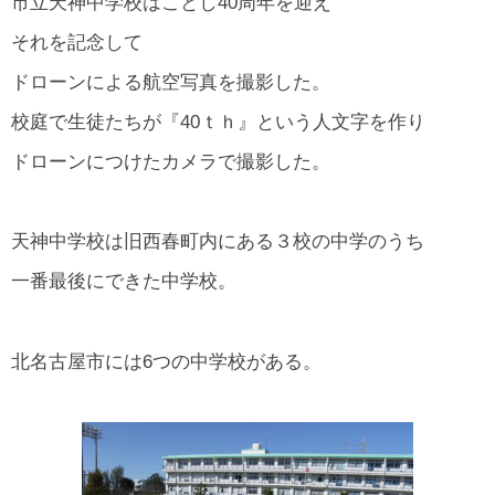
市立天神中学校はことし40周年を迎え
所在地・お問合せ先
それを記念して
北名古屋市国際交流協会 会報
ドローンによる航空写真を撮影した。
市民アンケート結果
校庭で生徒たちが『40ｔｈ』という人文字を作り
ドローンにつけたカメラで撮影した。
天神中学校は旧西春町内にある３校の中学のうち
一番最後にできた中学校。
北名古屋市には6つの中学校がある。