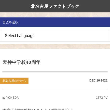
北名古屋ファクトブック
北名古屋市国際交流協会
北名古屋のたから
イベント情報
言語を選択
地域みがき
オススメの場所
イベント・活動紹介
草の根交流 
多文化共生社
私たちの国際
愛知県防災・
地域づくり
各種講座
アジア太平洋
国際交流子ど
地域のこし
補助金・助成金
北名古屋地域
国際理解講座
天神中学校40周年
地域じまん
生活情報
日本語教室
草の根交流
外国語講座
DEC
10
2021
北名古屋のたから
ボランティア
YONEDA
1773 PV
by
北名古屋市国際交流協会について