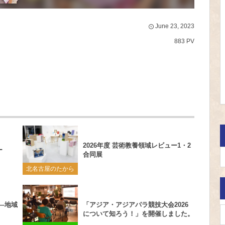
June
23
,
2023
883 PV
2026年度 芸術教養領域レビュー1・2
ー
合同展
北名古屋のたから
―地域
「アジア・アジアパラ競技大会2026
について知ろう！」を開催しました。