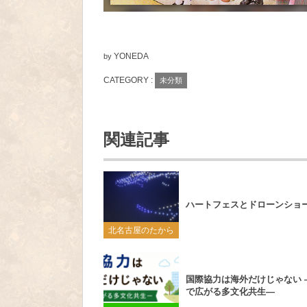
YONEDA
by
CATEGORY :
未分類
関連記事
ハートフェスとドローンショ
北名古屋のたから
国際協力は海外だけじゃない 
で広がる多文化共生―