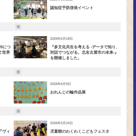
認知症予防啓発イベント
2026年6月18日
6につ
『多文化共生を考える -データで知り、
て世界
対話でつながる。北名古屋市の未来-』
を開催しました。
2026年6月9日
おれんじの輪作品展
2026年5月24日
『ヴィ
児童館のわくわくこどもフェスタ