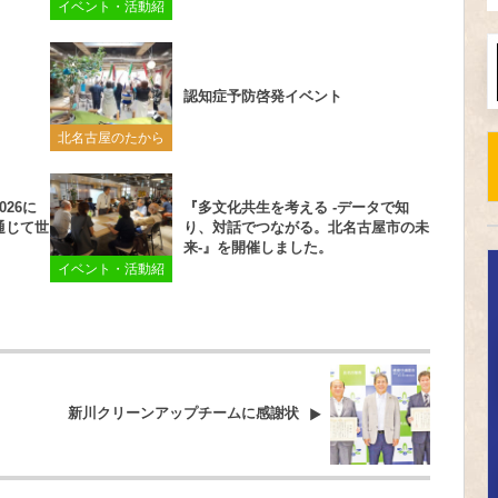
イベント・活動紹
介
認知症予防啓発イベント
北名古屋のたから
26に
『多文化共生を考える -データで知
通じて世
り、対話でつながる。北名古屋市の未
来-』を開催しました。
イベント・活動紹
介
新川クリーンアップチームに感謝状