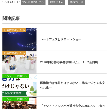
CATEGORY :
北名古屋のたから
地域じまん
地域づくり
関連記事
北名古屋のたから
ハートフェスとドローンショー
北名古屋のたから
2026年度 芸術教養領域レビュー1・2合同展
イベント・活動紹介
国際協力は海外だけじゃない ―地域で広がる多文
化共生―
イベント・活動紹介
「アジア・アジアパラ競技大会2026について知ろ