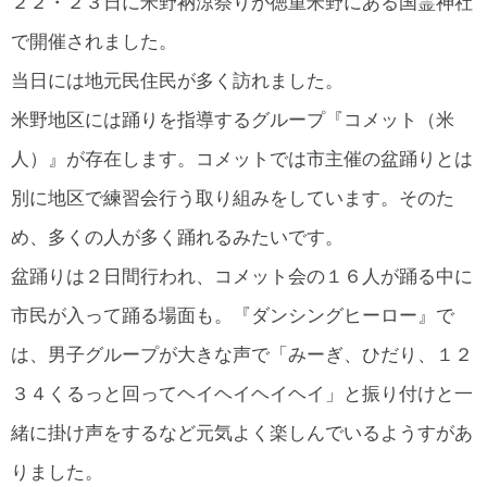
２２・２３日に米野衲涼祭りが徳重米野にある国霊神社
所在地・お問合せ先
で開催されました。
北名古屋市国際交流協会 会報
当日には地元民住民が多く訪れました。
市民アンケート結果
米野地区には踊りを指導するグループ『コメット（米
人）』が存在します。コメットでは市主催の盆踊りとは
別に地区で練習会行う取り組みをしています。そのた
め、多くの人が多く踊れるみたいです。
盆踊りは２日間行われ、コメット会の１６人が踊る中に
市民が入って踊る場面も。『ダンシングヒーロー』で
は、男子グループが大きな声で「みーぎ、ひだり、１２
３４くるっと回ってヘイヘイヘイヘイ」と振り付けと一
緒に掛け声をするなど元気よく楽しんでいるようすがあ
りました。