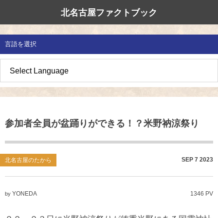
北名古屋ファクトブック
北名古屋市国際交流協会
北名古屋のたから
イベント情報
言語を選択
地域みがき
オススメの場所
イベント・活動紹介
草の根交流 
多文化共生社
私たちの国際
愛知県防災・
地域づくり
各種講座
アジア太平洋
国際交流子ど
地域のこし
補助金・助成金
北名古屋地域
国際理解講座
参加者全員が盆踊りができる！？米野衲涼祭り
地域じまん
生活情報
日本語教室
草の根交流
外国語講座
SEP
7
2023
北名古屋のたから
ボランティア
YONEDA
1346 PV
by
北名古屋市国際交流協会について