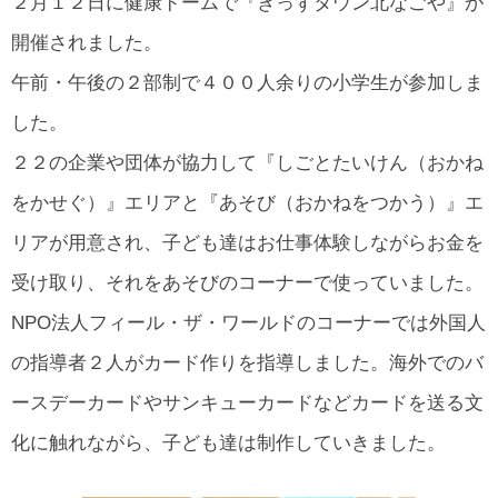
２月１２日に健康ドームで『きっずタウン北なごや』が
所在地・お問合せ先
開催されました。
北名古屋市国際交流協会 会報
午前・午後の２部制で４００人余りの小学生が参加しま
市民アンケート結果
した。
２２の企業や団体が協力して『しごとたいけん（おかね
をかせぐ）』エリアと『あそび（おかねをつかう）』エ
リアが用意され、子ども達はお仕事体験しながらお金を
受け取り、それをあそびのコーナーで使っていました。
NPO法人フィール・ザ・ワールドのコーナーでは外国人
の指導者２人がカード作りを指導しました。海外でのバ
ースデーカードやサンキューカードなどカードを送る文
化に触れながら、子ども達は制作していきました。