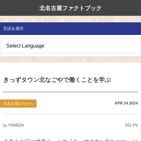
北名古屋ファクトブック
北名古屋市国際交流協会
北名古屋のたから
イベント情報
言語を選択
地域みがき
オススメの場所
イベント・活動紹介
草の根交流 
多文化共生社
私たちの国際
愛知県防災・
地域づくり
各種講座
アジア太平洋
国際交流子ど
地域のこし
補助金・助成金
北名古屋地域
国際理解講座
きっずタウン北なごやで働くことを学ぶ
地域じまん
生活情報
日本語教室
草の根交流
外国語講座
APR
24
2024
北名古屋のたから
ボランティア
YONEDA
651 PV
by
北名古屋市国際交流協会について