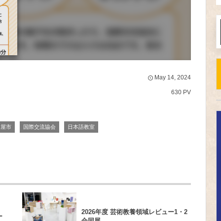
May
14
,
2024
630 PV
古屋市
国際交流協会
日本語教室
2026年度 芸術教養領域レビュー1・2
ー
合同展