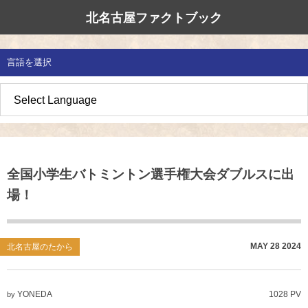
北名古屋ファクトブック
北名古屋市国際交流協会
北名古屋のたから
イベント情報
言語を選択
地域みがき
オススメの場所
イベント・活動紹介
草の根交流 
多文化共生社
私たちの国際
愛知県防災・
地域づくり
各種講座
アジア太平洋
国際交流子ど
地域のこし
補助金・助成金
北名古屋地域
国際理解講座
全国小学生バトミントン選手権大会ダブルスに出
地域じまん
生活情報
日本語教室
場！
草の根交流
外国語講座
ボランティア
MAY
28
2024
北名古屋のたから
北名古屋市国際交流協会について
YONEDA
1028 PV
by