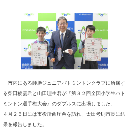
所在地・お問合せ先
北名古屋市国際交流協会 会報
市民アンケート結果
市内にある師勝ジュニアバトミントンクラブに所属す
る柴田稜雲君と山田理生君が『第３２回全国小学生バト
ミントン選手権大会』のダブルスに出場しました。
４月２５日には市役所西庁舎を訪れ、太田考則市長に結
果を報告しました。