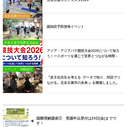
北名古屋ヨガフェスタ2026
北名古屋のたから
認知症予防啓発イベント
北名古屋市国際交流協会
アジア・アジアパラ競技大会2026について知ろ
う！ースポーツを通じて世界とつながる時間－
イベント・活動紹介
『多文化共生を考える -データで知り、対話でつ
ながる。北名古屋市の未来-』を開催しました。
国際理解講座① 受講申込受付は24日(金)までで
す！