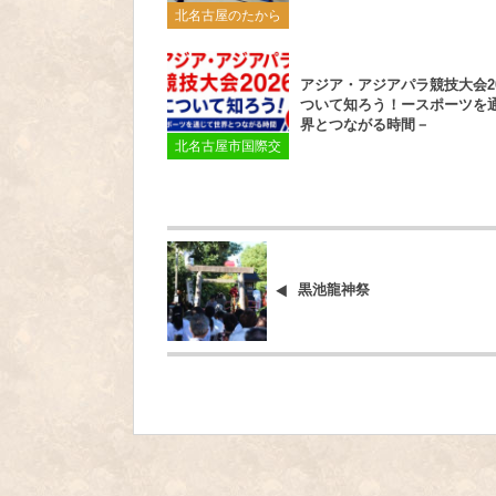
北名古屋のたから
アジア・アジアパラ競技大会20
ついて知ろう！ースポーツを
界とつながる時間－
北名古屋市国際交
流協会
黒池龍神祭