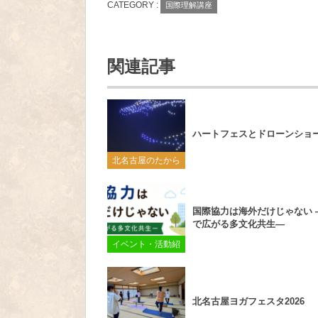
CATEGORY :
国際理解講座
関連記事
ハートフェスとドローンショ
北名古屋のたから
国際協力は海外だけじゃない 
で広がる多文化共生―
イベント・活動紹
介
北名古屋ヨガフェスタ2026