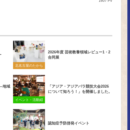
1607 PV
2026年度 芸術教養領域レビュー1・2
ー
合同展
北名古屋のたから
―地域
「アジア・アジアパラ競技大会2026
について知ろう！」を開催しました。
イベント・活動紹
介
認知症予防啓発イベント