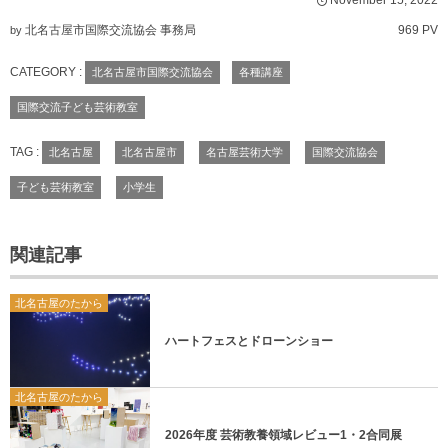
北名古屋市国際交流協会 事務局
969 PV
by
CATEGORY :
北名古屋市国際交流協会
各種講座
国際交流子ども芸術教室
TAG :
北名古屋
北名古屋市
名古屋芸術大学
国際交流協会
子ども芸術教室
小学生
関連記事
北名古屋のたから
ハートフェスとドローンショー
北名古屋のたから
2026年度 芸術教養領域レビュー1・2合同展