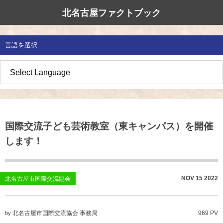
北名古屋ファクトブック
北名古屋市国際交流協会
北名古屋のたから
イベント情報
言語を選択
地域みがき
オススメの場所
イベント・活動紹介
草の根交流 
多文化共生社
私たちの国際
愛知県防災・
地域づくり
各種講座
アジア太平洋
国際交流子ど
地域のこし
補助金・助成金
北名古屋地域
国際理解講座
国際交流子ども芸術教室（東キャンパス）を開催
地域じまん
生活情報
日本語教室
します！
草の根交流
外国語講座
ボランティア
NOV
15
2022
北名古屋市国際交流協会
北名古屋市国際交流協会について
北名古屋市国際交流協会 事務局
969 PV
by